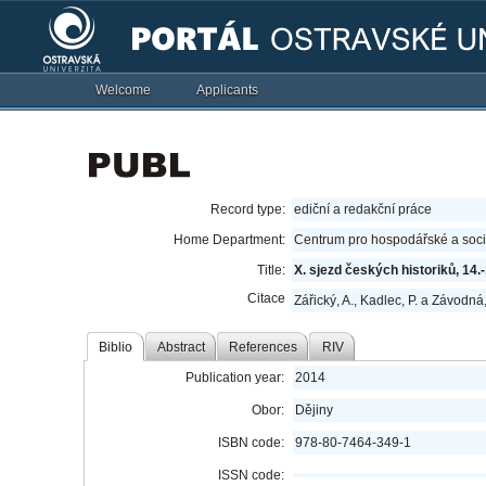
Welcome
Applicants
Record type:
ediční a redakční práce
Home Department:
Centrum pro hospodářské a sociá
Title:
X. sjezd českých historiků, 14.-
Citace
Zářický, A., Kadlec, P. a Závodná
Biblio
Abstract
References
RIV
Publication year:
2014
Obor:
Dějiny
ISBN code:
978-80-7464-349-1
ISSN code: