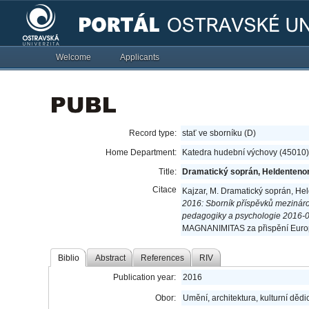
Welcome
Applicants
Record type:
stať ve sborníku (D)
Home Department:
Katedra hudební výchovy (45010)
Title:
Dramatický soprán, Heldentenor 
Citace
Kajzar, M. Dramatický soprán, Hel
2016: Sborník příspěvků mezinár
pedagogiky a psychologie 2016-0
MAGNANIMITAS za přispění Europe
Biblio
Abstract
References
RIV
Publication year:
2016
Obor:
Umění, architektura, kulturní dědic