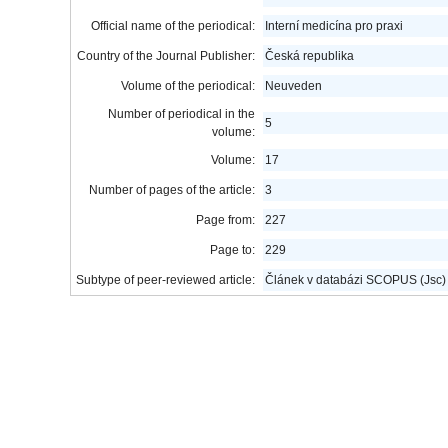
Official name of the periodical:
Interní medicína pro praxi
Country of the Journal Publisher:
Česká republika
Volume of the periodical:
Neuveden
Number of periodical in the
5
volume:
Volume:
17
Number of pages of the article:
3
Page from:
227
Page to:
229
Subtype of peer-reviewed article:
Článek v databázi SCOPUS (Jsc)