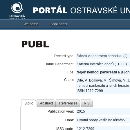
Welcome
Applicants
Record type:
článek v odborném periodiku (J)
Home Department:
Katedra interních oborů (11300)
Title:
Nejen nemoci pankreatu a jejic
Citace
Dítě, P., Bojková, M., Šímová, M. 
nemoci pankreatu a jejich terapi
ISSN 1212-7299.
Biblio
Abstract
References
RIV
Publication year:
2015
Obor:
Ostatní obory vnitřního lékařství
ISSN code:
1212-7299