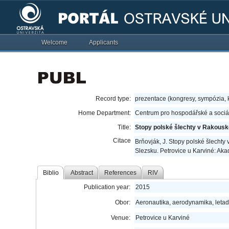
Welcome
Applicants
Record type:
prezentace (kongresy, sympózia,
Home Department:
Centrum pro hospodářské a sociál
Title:
Stopy polské šlechty v Rakous
Citace
Brňovják, J. Stopy polské šlecht
Slezsku. Petrovice u Karviné: Ak
Biblio
Abstract
References
RIV
Publication year:
2015
Obor:
Aeronautika, aerodynamika, letad
Venue:
Petrovice u Karviné