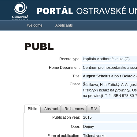
Welcome
Applicants
Record type:
kapitola v odborné knize (C)
Home Department:
Centrum pro hospodářské a sociá
Title:
August Scholtis albo z Bolacic
Citace
Šústková, H. a Zářický, A. August
Historyk i pisarz na prowincji.
Ost
na prowincji. T. 2. ISBN 978-80
Biblio
Abstract
References
RIV
Publication year:
2015
Obor:
Dějiny
Form of publication:
Tištená verze