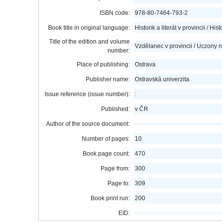
ISBN code:
978-80-7464-793-2
Book title in original language:
Historik a literát v provincii / His
Title of the edition and volume
Vzdělanec v provincii / Uczony na
number:
Place of publishing:
Ostrava
Publisher name:
Ostravská univerzita
Issue reference (issue number):
:
Published:
v ČR
Author of the source document:
Number of pages:
10
Book page count:
470
Page from:
300
Page to:
309
Book print run:
200
EID: