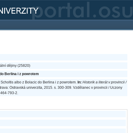
lní dějiny (25820)
 do Berlina i z powrotem
 Scholtis albo z Bolacic do Berlina i z powrotem.
In:
Historik a literát v provincii /
rava: Ostravská univerzita, 2015. s. 300-309. Vzdělanec v provincii / Uczony
-7464-793-2.