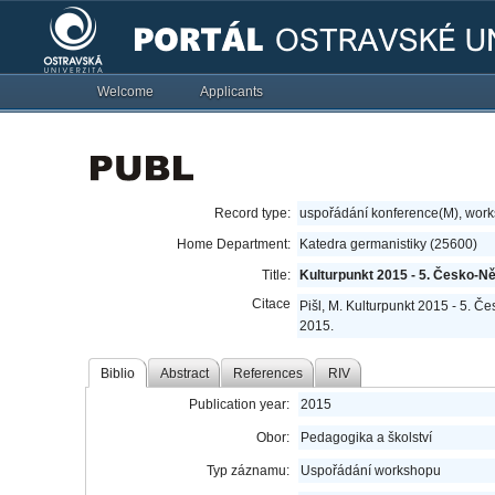
Welcome
Applicants
Record type:
uspořádání konference(M), wor
Home Department:
Katedra germanistiky (25600)
Title:
Kulturpunkt 2015 - 5. Česko-N
Citace
Pišl, M. Kulturpunkt 2015 - 5. Č
2015.
Biblio
Abstract
References
RIV
Publication year:
2015
Obor:
Pedagogika a školství
Typ záznamu:
Uspořádání workshopu