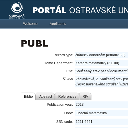
Welcome
Applicants
Record type:
článek v odborném periodiku (J)
Home Department:
Katedra matematiky (31100)
Title:
Současný stav psaní dokumentů m
Citace
Václavíková, Z. Současný stav psa
Československého sdružení uživa
Biblio
Abstract
References
RIV
Publication year:
2013
Obor:
Obecná matematika
ISSN code:
1211-6661