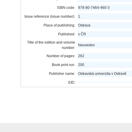
ISBN code:
978-80-7464-460-3
Issue reference (issue number):
1.
Place of publishing:
Ostrava
Published:
v ČR
Title of the edition and volume
Neuveden
number:
Number of pages:
262
Book print run:
200
Publisher name:
Ostravská univerzita v Ostravě
EID: