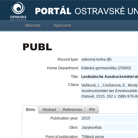
Welcome
Applicants
Record type:
odborná kniha (B)
Home Department:
Katedra germanistiky (25600)
Title:
Lexikalische Ausdrucksmittel d
Citace
Vaňková, L., Cieślarová, E., Mostý
Ausdrucksmittel der Emotionalitä
Ostravě, 2015. 262 s. ISBN 978-
Biblio
Abstract
References
RIV
Publication year:
2015
Obor:
Jazykověda
Form of publication:
Tištená verze