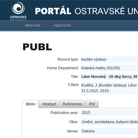
Welcome
Applicants
Record type:
kurátor výstavy
Home Department:
Katedra malby (50230)
Title:
Libor Novotný - 20 dkg Serry, 30
Citace
Kuděla, J. [Kurátor výstavy]. Libor
31.5.2015. 2015.
Biblio
Abstract
References
RIV
Publication year:
2015
Obor:
Umění, architektura, kulturní dědic
Venue:
Ostrava