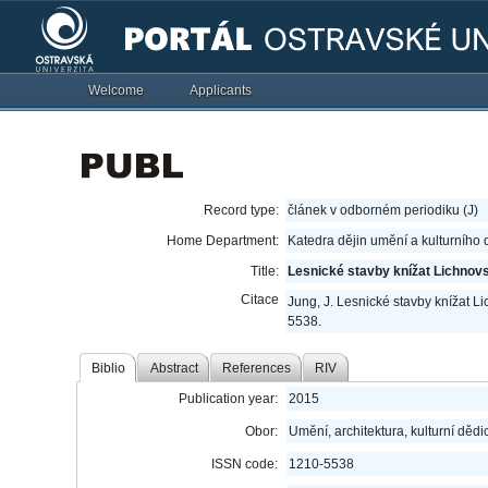
Welcome
Applicants
Record type:
článek v odborném periodiku (J)
Home Department:
Katedra dějin umění a kulturního 
Title:
Lesnické stavby knížat Lichnov
Citace
Jung, J. Lesnické stavby knížat L
5538.
Biblio
Abstract
References
RIV
Publication year:
2015
Obor:
Umění, architektura, kulturní dědic
ISSN code:
1210-5538