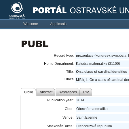
Welcome
Applicants
Record type:
prezentace (kongresy, sympózia,
Home Department:
Katedra matematiky (31100)
Title:
On a class of cardinal densities
Citace
Mišík, L. On a class of cardinal d
Biblio
Abstract
References
RIV
Publication year:
2014
Obor:
Obecná matematika
Venue:
Saint Etienne
Stát konání akce:
Francouzská republika