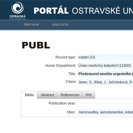
Welcome
Applicants
Record type:
ostatní (O)
Home Department:
Ústav medicíny katastrof (11800)
Title:
Představení nového urgentního 
Citace
Jelen, S., Bílek, J., Ječmínková, 
Biblio
Abstract
References
RIV
Publication year:
Obor:
Aeronautika, aerodynamika, letad