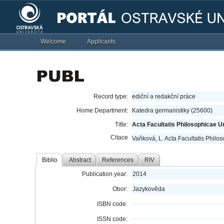
Welcome
Applicants
Record type:
ediční a redakční práce
Home Department:
Katedra germanistiky (25600)
Title:
Acta Facultatis Philosophicae U
Citace
Vaňková, L. Acta Facultatis Philo
Biblio
Abstract
References
RIV
Publication year:
2014
Obor:
Jazykověda
ISBN code:
ISSN code: