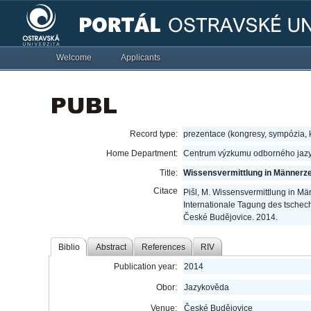
Welcome
Applicants
Record type:
prezentace (kongresy, sympózia,
Home Department:
Centrum výzkumu odborného jazy
Title:
Wissensvermittlung in Männerzei
Citace
Pišl, M. Wissensvermittlung in Mä
Internationale Tagung des tschec
České Budějovice. 2014.
Biblio
Abstract
References
RIV
Publication year:
2014
Obor:
Jazykověda
Venue:
České Budějovice