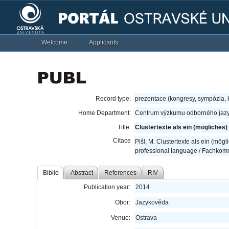
Welcome
Applicants
Record type:
prezentace (kongresy, sympózia,
Home Department:
Centrum výzkumu odborného jazy
Title:
Clustertexte als ein (mögliches)
Citace
Pišl, M. Clustertexte als ein (mög
professional language / Fachkomm
Biblio
Abstract
References
RIV
Publication year:
2014
Obor:
Jazykověda
Venue:
Ostrava