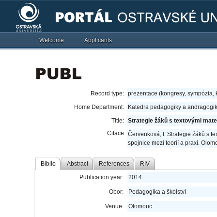
Welcome
Applicants
Record type:
prezentace (kongresy, sympózia,
Home Department:
Katedra pedagogiky a andragogik
Title:
Strategie žáků s textovými mate
Citace
Červenková, I. Strategie žáků s t
spojnice mezi teorií a praxí. Olo
Biblio
Abstract
References
RIV
Publication year:
2014
Obor:
Pedagogika a školství
Venue:
Olomouc