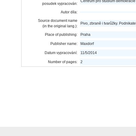
Centrum pro studium demokracie 
posudek vypracován:
Autor díla:
Source document name
Pivo, zbraně i tvarůžky. Podnikat
(in the original lang.):
Place of publishing:
Praha
Publisher name:
Maxdorf
Datum vypracování:
11/5/2014
Number of pages:
2