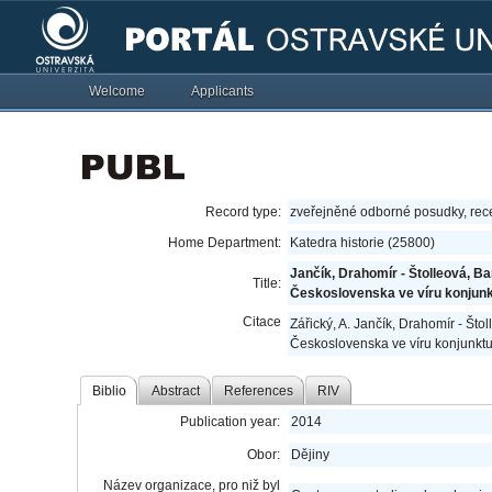
Welcome
Applicants
Record type:
zveřejněné odborné posudky, re
Home Department:
Katedra historie (25800)
Jančík, Drahomír - Štolleová, Ba
Title:
Československa ve víru konjunktu
Citace
Zářický, A. Jančík, Drahomír - Što
Československa ve víru konjunktur
Biblio
Abstract
References
RIV
Publication year:
2014
Obor:
Dějiny
Název organizace, pro niž byl