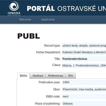
Welcome
Applicants
Record type:
učební texty, skripta, výukové pro
Home Department:
Katedra české literatury a literárn
Title:
Postmodernismus
Citace
Malura, J. Postmodernismus. 199
Biblio
Abstract
References
RIV
Publication year:
1994
Obor:
Písemnictví, mas-media, audioviz
ISBN code:
není
Place of publishing:
Ostrava