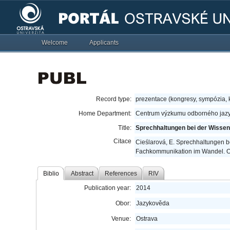
Welcome
Applicants
Record type:
prezentace (kongresy, sympózia,
Home Department:
Centrum výzkumu odborného jazy
Title:
Sprechhaltungen bei der Wissen
Citace
Cieślarová, E. Sprechhaltungen b
Fachkommunikation im Wandel. Ost
Biblio
Abstract
References
RIV
Publication year:
2014
Obor:
Jazykověda
Venue:
Ostrava