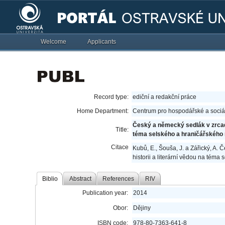
Welcome
Applicants
Record type:
ediční a redakční práce
Home Department:
Centrum pro hospodářské a sociál
Český a německý sedlák v zrcadle
Title:
téma selského a hraničářského
Citace
Kubů, E., Šouša, J. a Zářický, A.
historii a literární vědou na tém
Biblio
Abstract
References
RIV
Publication year:
2014
Obor:
Dějiny
ISBN code:
978-80-7363-641-8