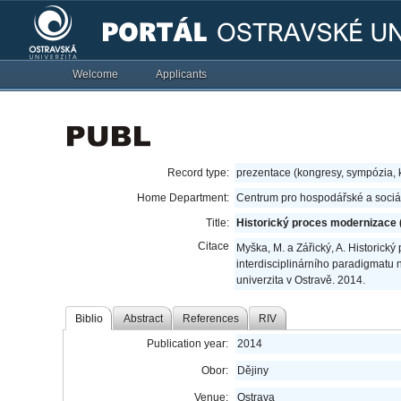
Welcome
Applicants
Record type:
prezentace (kongresy, sympózia,
Home Department:
Centrum pro hospodářské a sociál
Title:
Historický proces modernizace 
Citace
Myška, M. a Zářický, A. Historick
interdisciplinárního paradigmatu
univerzita v Ostravě. 2014.
Biblio
Abstract
References
RIV
Publication year:
2014
Obor:
Dějiny
Venue:
Ostrava