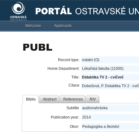
Welcome
Applicants
Record type:
ostatní (O)
Home Department:
Lékařská fakulta (11000)
Title:
Didaktika TV 2 - cvičení
Citace
Dobešová, P. Didaktika TV 2 - cvi
Biblio
Abstract
References
RIV
Subtitle
audionahrávka
Publication year:
2014
Obor:
Pedagogika a školství