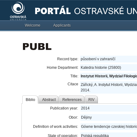
Welcome
Applicants
Record type:
působení v zahraničí
Home Department:
Katedra historie (25800)
Title:
Instytut Historii, Wydział Filo
Citace
Zářický, A. Instytut Historii, Wy
2014.
Biblio
Abstract
References
RIV
Publication year:
2014
Obor:
Dějiny
Definition of work activities:
Gówne tendencje czeskiej historiog
State of operation:
Polská republika