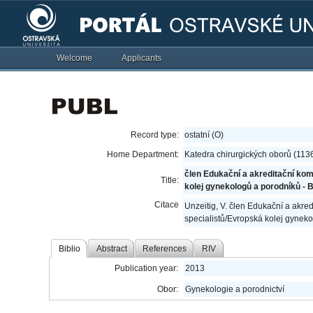
Welcome
Applicants
Record type:
ostatní (O)
Home Department:
Katedra chirurgických oborů (113
člen Edukační a akreditační k
Title:
kolej gynekologů a porodníků - 
Citace
Unzeitig, V. člen Edukační a ak
specialistů/Evropská kolej gyneko
Biblio
Abstract
References
RIV
Publication year:
2013
Obor:
Gynekologie a porodnictví