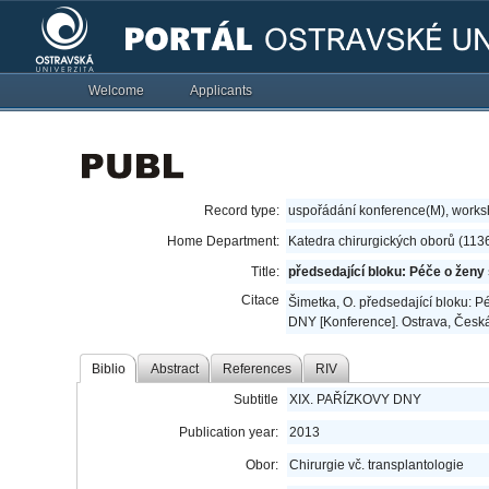
Welcome
Applicants
Record type:
uspořádání konference(M), work
Home Department:
Katedra chirurgických oborů (113
Title:
předsedající bloku: Péče o ženy
Citace
Šimetka, O. předsedající bloku: 
DNY [Konference]. Ostrava, Česká
Biblio
Abstract
References
RIV
Subtitle
XIX. PAŘÍZKOVY DNY
Publication year:
2013
Obor:
Chirurgie vč. transplantologie