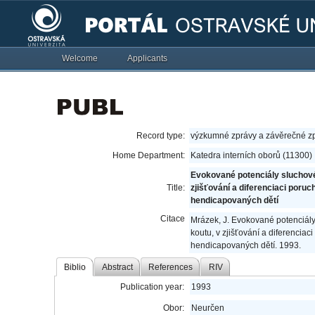
Welcome
Applicants
Record type:
výzkumné zprávy a závěrečné z
Home Department:
Katedra interních oborů (11300)
Evokované potenciály sluchové
Title:
zjišťování a diferenciaci poru
hendicapovaných dětí
Citace
Mrázek, J. Evokované potenciál
koutu, v zjišťování a diferencia
hendicapovaných dětí. 1993.
Biblio
Abstract
References
RIV
Publication year:
1993
Obor:
Neurčen