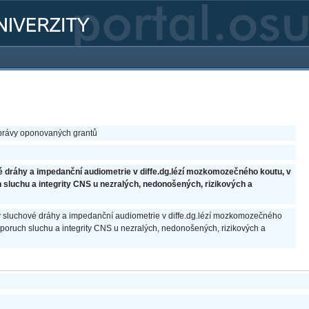
právy oponovaných grantů
 dráhy a impedanční audiometrie v diffe.dg.lézí mozkomozečného koutu, v
ch sluchu a integrity CNS u nezralých, nedonošených, rizikových a
y sluchové dráhy a impedanční audiometrie v diffe.dg.lézí mozkomozečného
ci poruch sluchu a integrity CNS u nezralých, nedonošených, rizikových a