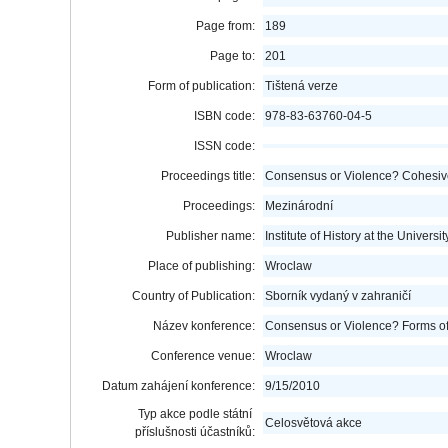
Page from:
189
Page to:
201
Form of publication:
Tištená verze
ISBN code:
978-83-63760-04-5
ISSN code:
Proceedings title:
Consensus or Violence? Cohesive f
Proceedings:
Mezinárodní
Publisher name:
Institute of History at the Universi
Place of publishing:
Wroclaw
Country of Publication:
Sborník vydaný v zahraničí
Název konference:
Consensus or Violence? Forms of
Conference venue:
Wroclaw
Datum zahájení konference:
9/15/2010
Typ akce podle státní
Celosvětová akce
příslušnosti účastníků: