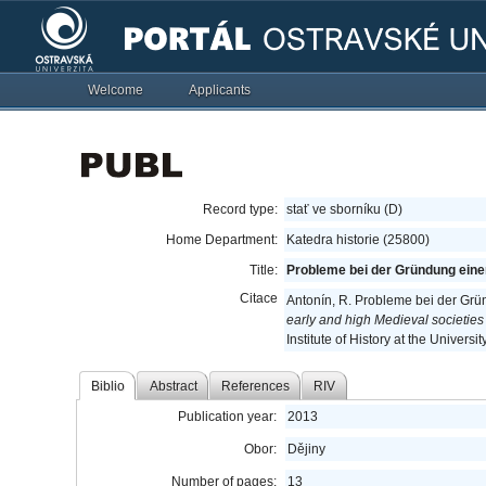
Welcome
Applicants
Record type:
stať ve sborníku (D)
Home Department:
Katedra historie (25800)
Title:
Probleme bei der Gründung eine
Citace
Antonín, R. Probleme bei der Gr
early and high Medieval societies 
Institute of History at the Univer
Biblio
Abstract
References
RIV
Publication year:
2013
Obor:
Dějiny
Number of pages:
13