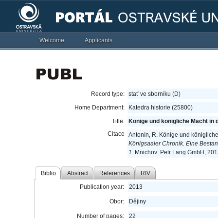
Welcome
Applicants
Record type:
stať ve sborníku (D)
Home Department:
Katedra historie (25800)
Title:
Könige und königliche Macht in 
Citace
Antonín, R. Könige und königlich
Königsaaler Chronik. Eine Besta
1.
Mnichov: Petr Lang GmbH, 2013
Biblio
Abstract
References
RIV
Publication year:
2013
Obor:
Dějiny
Number of pages:
22