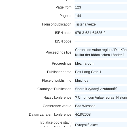
Page from:
123
Page to:
144
Form of publication:
Tištená verze
ISBN code:
978-3-631-64535-2
ISSN code:
Chronicon Aulae regiae / Die Kö
Proceedings title:
Kultur der böhmischen Länder 1
Proceedings:
Mezinárodní
Publisher name:
Petr Lang GmbH
Place of publishing:
Mnichov
Country of Publication:
Sborník vydaný v zahraničí
Název konference:
? Chronicon Aulae regiae. Histo
Conference venue:
Bad Wiessee
Datum zahájení konference:
4/18/2008
Typ akce podle státní
Evropská akce