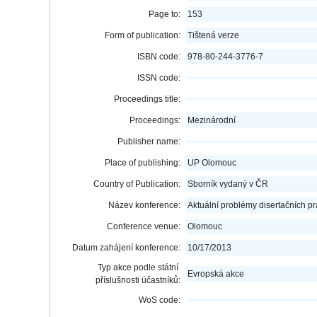
Page to:
153
Form of publication:
Tištená verze
ISBN code:
978-80-244-3776-7
ISSN code:
Proceedings title:
Proceedings:
Mezinárodní
Publisher name:
Place of publishing:
UP Olomouc
Country of Publication:
Sborník vydaný v ČR
Název konference:
Aktuální problémy disertačních pr
Conference venue:
Olomouc
Datum zahájení konference:
10/17/2013
Typ akce podle státní
Evropská akce
příslušnosti účastníků:
WoS code: