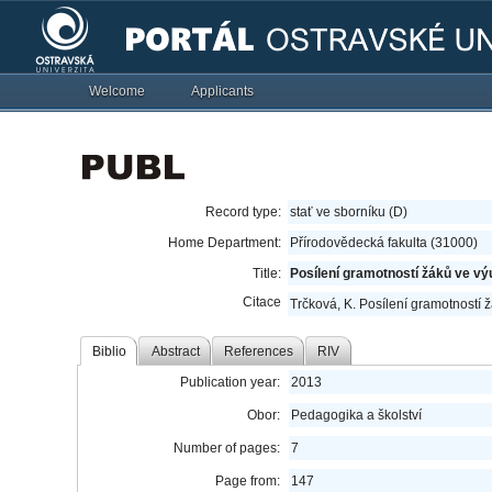
Welcome
Applicants
Record type:
stať ve sborníku (D)
Home Department:
Přírodovědecká fakulta (31000)
Title:
Posílení gramotností žáků ve v
Citace
Trčková, K. Posílení gramotností
Biblio
Abstract
References
RIV
Publication year:
2013
Obor:
Pedagogika a školství
Number of pages:
7
Page from:
147