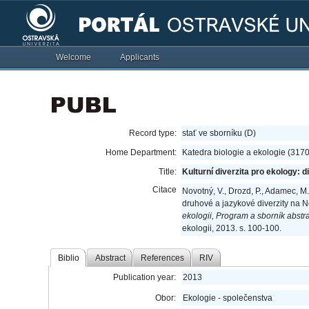
Welcome
Applicants
Record type:
stať ve sborníku (D)
Home Department:
Katedra biologie a ekologie (317
Title:
Kulturní diverzita pro ekology: 
Citace
Novotný, V., Drozd, P., Adamec, M.
druhové a jazykové diverzity na 
ekologii, Program a sborník abstra
ekologii, 2013. s. 100-100.
Biblio
Abstract
References
RIV
Publication year:
2013
Obor:
Ekologie - společenstva