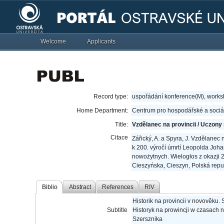
Welcome
Applicants
Record type:
uspořádání konference(M), work
Home Department:
Centrum pro hospodářské a sociál
Title:
Vzdělanec na provincii / Uczony n
Citace
Zářický, A. a Spyra, J. Vzdělanec n
k 200. výročí úmrtí Leopolda Joh
nowożytnych. Wielogłos z okazji 
Cieszyńska, Cieszyn, Polská repu
Biblio
Abstract
References
RIV
Historik na provincii v novověku
Subtitle
Historyk na prowincji w czasach 
Szersznika