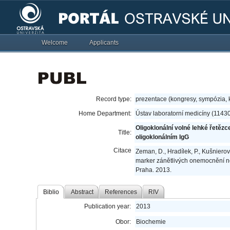
Welcome
Applicants
Record type:
prezentace (kongresy, sympózia,
Home Department:
Ústav laboratorní medicíny (1143
Oligoklonální volné lehké řetě
Title:
oligoklonálním IgG
Citace
Zeman, D., Hradílek, P., Kušnierov
marker zánětlivých onemocnění n
Praha. 2013.
Biblio
Abstract
References
RIV
Publication year:
2013
Obor:
Biochemie