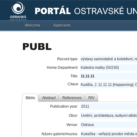
Welcome
Applicants
Record type:
výstavy samostatné a kolektivní, r
Home Department:
Katedra malby (50230)
Title:
11.11.11
Citace
Kuděla, J. 11.11.11 [Happening]. O
Biblio
Abstract
References
RIV
Publication year:
2011
Obor:
Umění, architektura, kulturní dědic
Venue:
Ostrava
Název galerie/muzea:
Kukačka - veřejný prostor města o