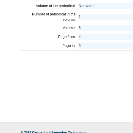
Volume of the periodical:
Neuveden
Number of periodical in the
1
volume:
Volume:
6
Page from:
4
Page to:
5
© 2023
Centre for Information Technology