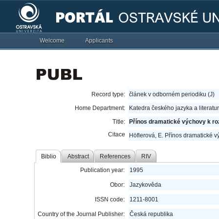
Welcome
Applicants
Record type:
článek v odborném periodiku (J)
Home Department:
Katedra českého jazyka a literatu
Title:
Přínos dramatické výchovy k ro
Citace
Höflerová, E. Přínos dramatické v
Biblio
Abstract
References
RIV
Publication year:
1995
Obor:
Jazykověda
ISSN code:
1211-8001
Country of the Journal Publisher:
Česká republika