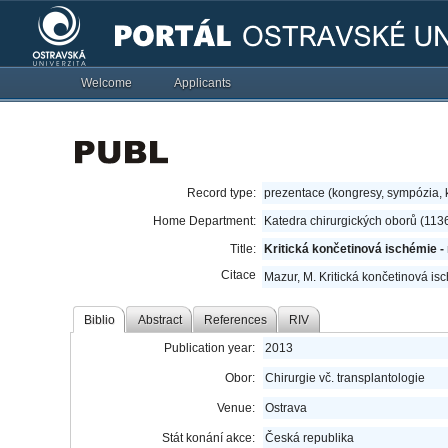
Welcome
Applicants
Record type:
prezentace (kongresy, sympózia,
Home Department:
Katedra chirurgických oborů (113
Title:
Kritická končetinová ischémie -
Citace
Mazur, M. Kritická končetinová isc
Biblio
Abstract
References
RIV
Publication year:
2013
Obor:
Chirurgie vč. transplantologie
Venue:
Ostrava
Stát konání akce:
Česká republika