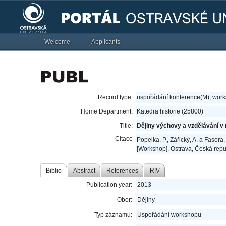
Welcome
Applicants
Record type:
uspořádání konference(M), wor
Home Department:
Katedra historie (25800)
Title:
Dějiny výchovy a vzdělávání v 
Citace
Popelka, P., Zářický, A. a Fasora
[Workshop]. Ostrava, Česká repu
Biblio
Abstract
References
RIV
Publication year:
2013
Obor:
Dějiny
Typ záznamu:
Uspořádání workshopu