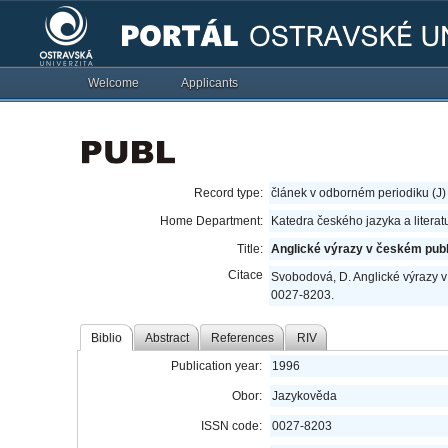
Welcome
Applicants
Record type:
článek v odborném periodiku (J)
Home Department:
Katedra českého jazyka a literat
Title:
Anglické výrazy v českém publ
Citace
Svobodová, D. Anglické výrazy v
0027-8203.
Biblio
Abstract
References
RIV
Publication year:
1996
Obor:
Jazykověda
ISSN code:
0027-8203