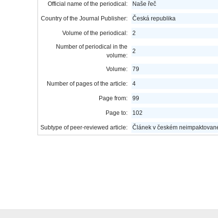
Official name of the periodical:
Naše řeč
Country of the Journal Publisher:
Česká republika
Volume of the periodical:
2
Number of periodical in the
2
volume:
Volume:
79
Number of pages of the article:
4
Page from:
99
Page to:
102
Subtype of peer-reviewed article:
Článek v českém neimpaktované