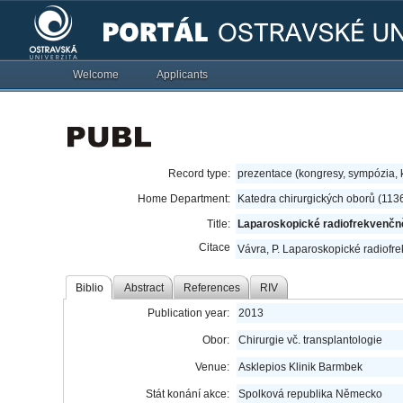
Welcome
Applicants
Record type:
prezentace (kongresy, sympózia,
Home Department:
Katedra chirurgických oborů (113
Title:
Laparoskopické radiofrekvenčně
Citace
Vávra, P. Laparoskopické radiofre
Biblio
Abstract
References
RIV
Publication year:
2013
Obor:
Chirurgie vč. transplantologie
Venue:
Asklepios Klinik Barmbek
Stát konání akce:
Spolková republika Německo