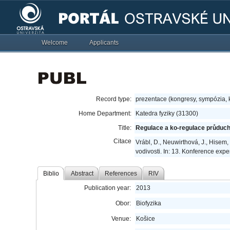
Welcome
Applicants
Record type:
prezentace (kongresy, sympózia,
Home Department:
Katedra fyziky (31300)
Title:
Regulace a ko-regulace průduch
Citace
Vrábl, D., Neuwirthová, J., Hise
vodivosti. In: 13. Konference expe
Biblio
Abstract
References
RIV
Publication year:
2013
Obor:
Biofyzika
Venue:
Košice