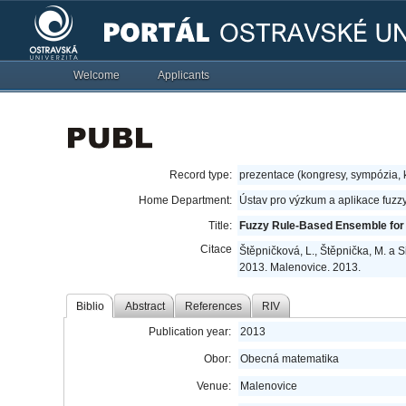
Welcome
Applicants
Record type:
prezentace (kongresy, sympózia,
Home Department:
Ústav pro výzkum a aplikace fuzz
Title:
Fuzzy Rule-Based Ensemble for 
Citace
Štěpničková, L., Štěpnička, M. a 
2013. Malenovice. 2013.
Biblio
Abstract
References
RIV
Publication year:
2013
Obor:
Obecná matematika
Venue:
Malenovice