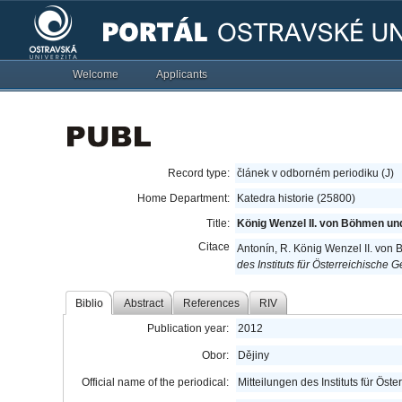
Welcome
Applicants
Record type:
článek v odborném periodiku (J)
Home Department:
Katedra historie (25800)
Title:
König Wenzel II. von Böhmen un
Citace
Antonín, R. König Wenzel II. vo
des Instituts für Österreichische
Biblio
Abstract
References
RIV
Publication year:
2012
Obor:
Dějiny
Official name of the periodical:
Mitteilungen des Instituts für Ös