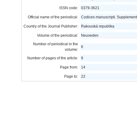
ISSN code:
0379-3621
Official name of the periodical:
Codices manuscripti. Supplement
Country of the Journal Publisher:
Rakouská republika
Volume of the periodical:
Neuveden
Number of periodical in the
6
volume:
Number of pages of the article:
9
Page from:
14
Page to:
22