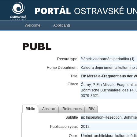
Welcome
Applicants
Record type:
článek v odborném periodiku (J)
Home Department:
Katedra dějin umění a kulturního 
Title:
Ein Missale-Fragment aus der We
Citace
Černý, P. Ein Missale-Fragment aus
Böhmische Buchmalerei des 14. u
0379-3621.
Biblio
Abstract
References
RIV
Subtitle
in: Inspiration-Rezeption. Böhmi
Publication year:
2012
Obor:
Umění, architektura, kulturní dědic