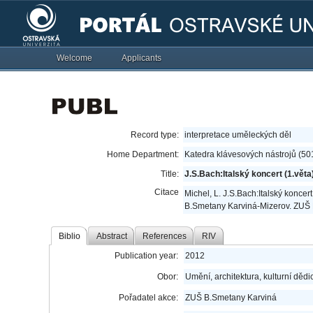
Welcome
Applicants
Record type:
interpretace uměleckých děl
Home Department:
Katedra klávesových nástrojů (50
Title:
J.S.Bach:Italský koncert (1.věta
Citace
Michel, L. J.S.Bach:Italský koncert
B.Smetany Karviná-Mizerov. ZUŠ 
Biblio
Abstract
References
RIV
Publication year:
2012
Obor:
Umění, architektura, kulturní dědic
Pořadatel akce:
ZUŠ B.Smetany Karviná