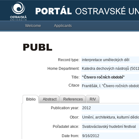
Welcome
Applicants
Record type:
interpretace uměleckých děl
Home Department:
Katedra dechových nástrojů (501
Title:
"Čtvero ročních období"
Citace
Františák, I. "Čtvero ročních obdob
Biblio
Abstract
References
RIV
Publication year:
2012
Obor:
Umění, architektura, kulturní dědic
Pořadatel akce:
Svatováclavský hudební festival
Date from:
9/16/2012