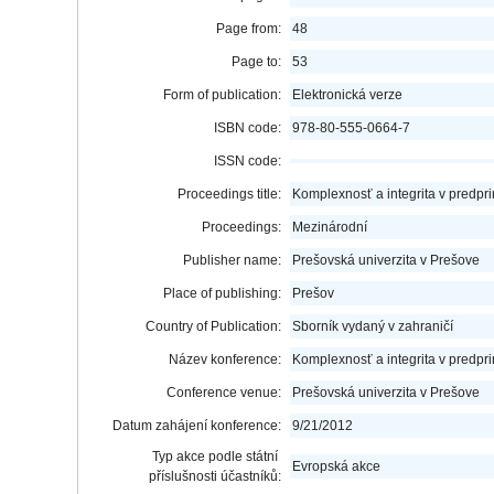
Page from:
48
Page to:
53
Form of publication:
Elektronická verze
ISBN code:
978-80-555-0664-7
ISSN code:
Proceedings title:
Komplexnosť a integrita v predpri
Proceedings:
Mezinárodní
Publisher name:
Prešovská univerzita v Prešove
Place of publishing:
Prešov
Country of Publication:
Sborník vydaný v zahraničí
Název konference:
Komplexnosť a integrita v predpri
Conference venue:
Prešovská univerzita v Prešove
Datum zahájení konference:
9/21/2012
Typ akce podle státní
Evropská akce
příslušnosti účastníků: