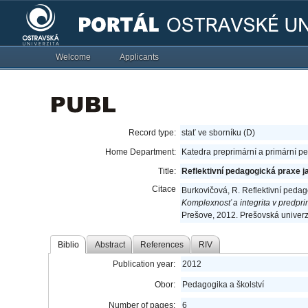
Welcome
Applicants
Record type:
stať ve sborníku (D)
Home Department:
Katedra preprimární a primární p
Title:
Reflektivní pedagogická praxe 
Citace
Burkovičová, R. Reflektivní peda
Komplexnosť a integrita v predpri
Prešove, 2012. Prešovská univerz
Biblio
Abstract
References
RIV
Publication year:
2012
Obor:
Pedagogika a školství
Number of pages:
6