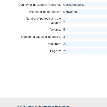
Country of the Journal Publisher:
Česká republika
Volume of the periodical:
Neuveden
Number of periodical in the
1
volume:
Volume:
5
Number of pages of the article:
3
Page from:
23
Page to:
25
© 2023
Centre for Information Technology