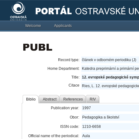
Welcome
Applicants
Record type:
článek v odborném periodiku (J)
Home Department:
Katedra preprimární a primární p
Title:
12. evropské pedagogické sym
Citace
Ries, L. 12. evropské pedagogic
Biblio
Abstract
References
RIV
Publication year:
1997
Obor:
Pedagogika a školství
ISSN code:
1210-6658
Official name of the periodical:
Aula