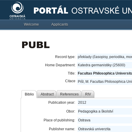
Welcome
Applicants
Record type:
překlady (časopisy, periodika, mo
Home Department:
Katedra germanistiky (25600)
Title:
Facultas Philosophica Universit
Citace
Pišl, M. Facultas Philosophica Uni
Biblio
Abstract
References
RIV
Publication year:
2012
Obor:
Pedagogika a školství
Place of publishing:
Ostrava
Publisher name:
Ostravská univerzita