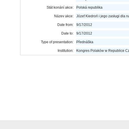
Stát konání akce:
Polská republika
Název akce:
Józef Kie­droń i jego zasługi dla n
Date from:
9/17/2012
Date to:
9/17/2012
Type of presentation:
Přednáška
Institution:
Kon­gres Pola­ków w Repu­blice Cze­