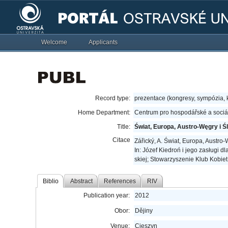
Welcome
Applicants
Record type:
prezentace (kongresy, sympózia,
Home Department:
Centrum pro hospodářské a sociál
Title:
Świat, Europa, Austro-Węgry i Ś
Citace
Zářický, A. Świat, Europa, Austro
In: Józef Kie­droń i jego zasługi 
skiej; Sto­wa­rzy­sze­nie Klub Kobie
Biblio
Abstract
References
RIV
Publication year:
2012
Obor:
Dějiny
Venue:
Cieszyn