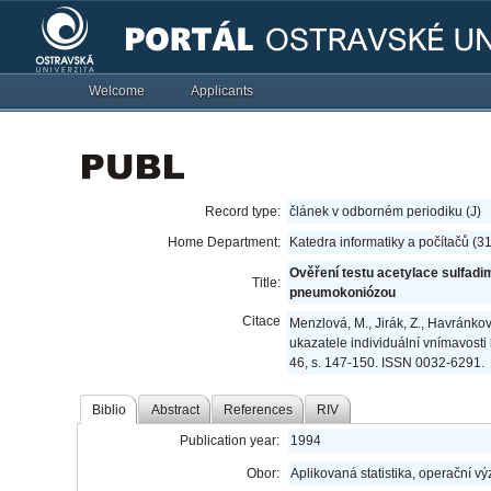
Welcome
Applicants
Record type:
článek v odborném periodiku (J)
Home Department:
Katedra informatiky a počítačů (3
Ověření testu acetylace sulfadi
Title:
pneumokoniózou
Citace
Menzlová, M., Jirák, Z., Havránková
ukazatele individuální vnímavos
46, s. 147-150. ISSN 0032-6291.
Biblio
Abstract
References
RIV
Publication year:
1994
Obor:
Aplikovaná statistika, operační v