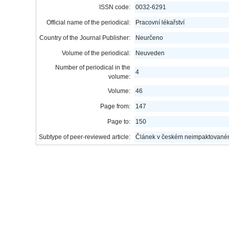
ISSN code:
0032-6291
Official name of the periodical:
Pracovní lékařství
Country of the Journal Publisher:
Neurčeno
Volume of the periodical:
Neuveden
Number of periodical in the
4
volume:
Volume:
46
Page from:
147
Page to:
150
Subtype of peer-reviewed article:
Článek v českém neimpaktovaném