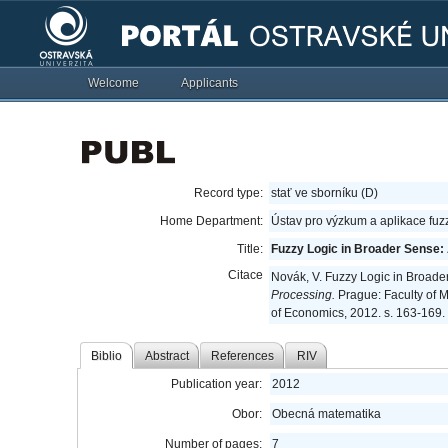
Welcome
Applicants
Record type:
stať ve sborníku (D)
Home Department:
Ústav pro výzkum a aplikace fu
Title:
Fuzzy Logic in Broader Sense: A
Citace
Novák, V. Fuzzy Logic in Broader
Processing.
Prague: Faculty of 
of Economics, 2012. s. 163-169
Biblio
Abstract
References
RIV
Publication year:
2012
Obor:
Obecná matematika
Number of pages:
7