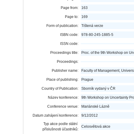
Page from:
163
Page to:
169
Form of publication:
Tištená verze
ISBN code:
978-80-245-1885-5
ISSN code:
Proceedings title:
Proc. of the 9th Workshop on Un
Proceedings:
Publisher name:
Faculty of Management, Univers
Place of publishing:
Prague
Country of Publication:
Sborník vydaný v ČR
Název konference:
9th Workshop on Uncertainty Pr
Conference venue:
Mariánské Lázně
Datum zahájení konference:
9/12/2012
Typ akce podle státní
Celosvětová akce
příslušnosti účastníků: